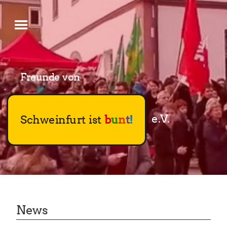
Schweinfurt ist
b
u
n
t
!
News