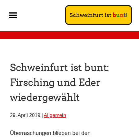
Schweinfurt ist
b
u
n
t
!
Schweinfurt ist bunt:
Firsching und Eder
wiedergewählt
29. April 2019 |
Allgemein
Überraschungen blieben bei den